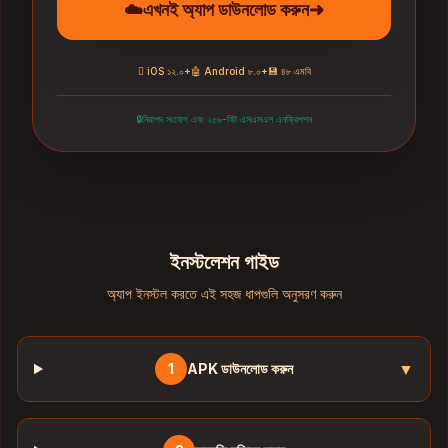
☁️
এখনই অ্যাপ ডাউনলোড করুন
➜
 iOS ১২.০+
🤖 Android ৮.০+
💾 ৪৮ এমবি
🔒
নিরাপদ সংযোগ এবং ২৫৬-বিট এসএসএল এনক্রিপশন
ইনস্টলেশন গাইড
অ্যাপ ইনস্টল করতে এই সহজ ধাপগুলি অনুসরণ করুন
▼
1
APK ডাউনলোড করুন