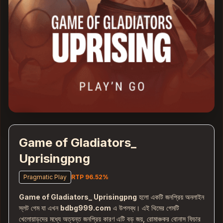
▶
Game of Gladiators_
Uprisingpng
Pragmatic Play
RTP 96.52%
Game of Gladiators_ Uprisingpng
হলো একটি জনপ্রিয় অনলাইন
স্লট গেম যা এখন
bdbg999.com
এ উপলব্ধ। এই থিমের গেমটি
খেলোয়াড়দের মধ্যে অত্যন্ত জনপ্রিয় কারণ এটি বড় জয়, রোমাঞ্চকর বোনাস ফিচার