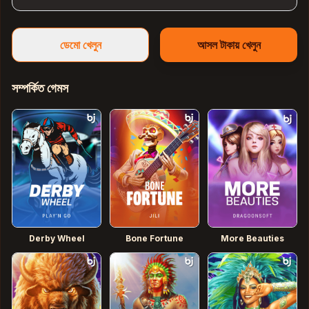
ডেমো খেলুন
আসল টাকায় খেলুন
সম্পর্কিত গেমস
Derby Wheel
Bone Fortune
More Beauties