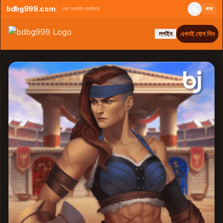
bdbg999.com
সেরা অনলাইন ক্যাসিনো
ভাষা
লগইন
এখনই যোগ দিন