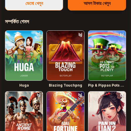
ডেমো খেলুন
আসল টাকায় খেলুন
সম্পর্কিত গেমস
Huga
Blazing Touchpng
Pip & Pippas Pots of Plenty