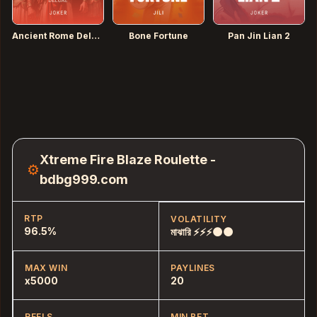
Ancient Rome Deluxepng
Bone Fortune
Pan Jin Lian 2
Xtreme Fire Blaze Roulette -
⚙️
bdbg999.com
RTP
VOLATILITY
96.5%
মাঝারি ⚡⚡⚡🌑🌑
MAX WIN
PAYLINES
x5000
20
REELS
MIN BET