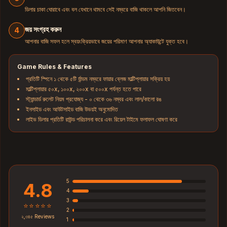
ডিলার চাকা ঘোরাবে এবং বল যেখানে থামবে সেই নম্বরে বাজি থাকলে আপনি জিতবেন।
জয় সংগ্রহ করুন
4
আপনার বাজি সফল হলে স্বয়ংক্রিয়ভাবে জয়ের পরিমাণ আপনার অ্যাকাউন্টে যুক্ত হবে।
Game Rules & Features
প্রতিটি স্পিনে ১ থেকে ৫টি র্যান্ডম নম্বরে ফায়ার ব্লেজ মাল্টিপ্লায়ার সক্রিয় হয়
মাল্টিপ্লায়ার ৫০x, ১০০x, ২০০x বা ৫০০x পর্যন্ত হতে পারে
স্ট্যান্ডার্ড রুলেট নিয়ম প্রযোজ্য - ০ থেকে ৩৬ নম্বর এবং লাল/কালো রঙ
ইনসাইড এবং আউটসাইড বাজি উভয়ই অনুমোদিত
লাইভ ডিলার প্রতিটি রাউন্ড পরিচালনা করে এবং রিয়েল টাইমে ফলাফল ঘোষণা করে
5
4.8
4
3
⭐⭐⭐⭐⭐
2
২,৩৪৫ Reviews
1