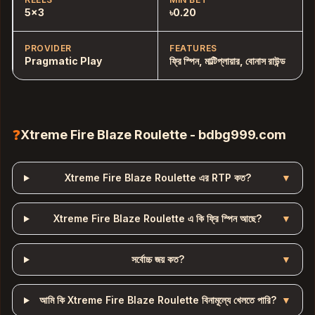
5x3
৳0.20
PROVIDER
FEATURES
Pragmatic Play
ফ্রি স্পিন, মাল্টিপ্লায়ার, বোনাস রাউন্ড
❓
Xtreme Fire Blaze Roulette - bdbg999.com
Xtreme Fire Blaze Roulette এর RTP কত?
▼
Xtreme Fire Blaze Roulette এ কি ফ্রি স্পিন আছে?
▼
সর্বোচ্চ জয় কত?
▼
আমি কি Xtreme Fire Blaze Roulette বিনামূল্যে খেলতে পারি?
▼