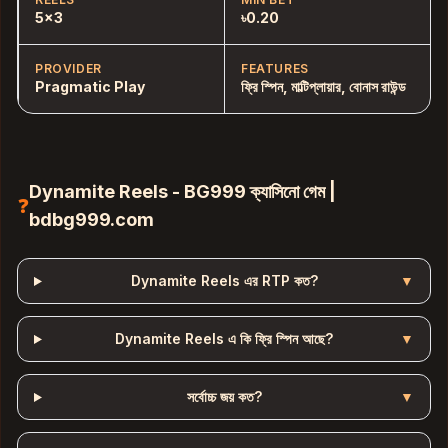
5x3
৳0.20
PROVIDER
FEATURES
Pragmatic Play
ফ্রি স্পিন, মাল্টিপ্লায়ার, বোনাস রাউন্ড
Dynamite Reels - BG999 ক্যাসিনো গেম |
❓
bdbg999.com
Dynamite Reels এর RTP কত?
▼
Dynamite Reels এ কি ফ্রি স্পিন আছে?
▼
সর্বোচ্চ জয় কত?
▼