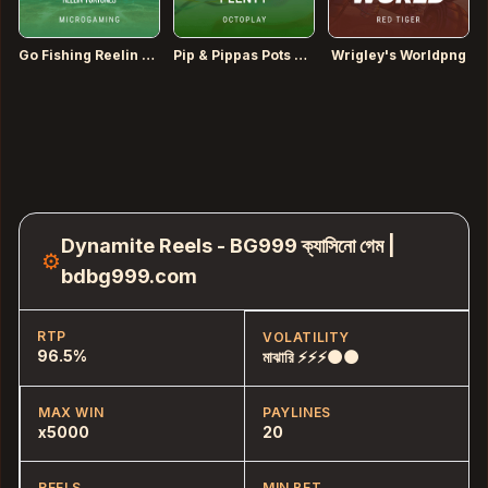
Go Fishing Reelin Fortunes
Pip & Pippas Pots of Plenty
Wrigley's Worldpng
Dynamite Reels - BG999 ক্যাসিনো গেম |
⚙️
bdbg999.com
RTP
VOLATILITY
96.5%
মাঝারি ⚡⚡⚡🌑🌑
MAX WIN
PAYLINES
x5000
20
REELS
MIN BET