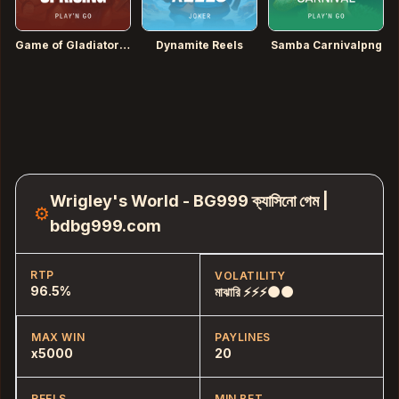
Game of Gladiators_ Uprisingpng
Dynamite Reels
Samba Carnivalpng
Wrigley's World - BG999 ক্যাসিনো গেম |
⚙️
bdbg999.com
RTP
VOLATILITY
96.5%
মাঝারি ⚡⚡⚡🌑🌑
MAX WIN
PAYLINES
x5000
20
REELS
MIN BET