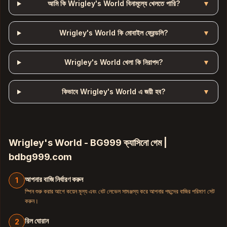
আমি কি Wrigley's World বিনামূল্যে খেলতে পারি?
▼
Wrigley's World কি মোবাইল ফ্রেন্ডলি?
▼
Wrigley's World খেলা কি নিরাপদ?
▼
কিভাবে Wrigley's World এ জয়ী হব?
▼
Wrigley's World - BG999 ক্যাসিনো গেম |
bdbg999.com
আপনার বাজি নির্ধারণ করুন
1
স্পিন শুরু করার আগে কয়েন মূল্য এবং বেট লেভেল সামঞ্জস্য করে আপনার পছন্দের বাজির পরিমাণ সেট
করুন।
রিল ঘোরান
2